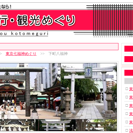
>
東京七福神めぐり
>> 下町八福神
□
東
□
東
□
東
□
東
□
東
□
浅