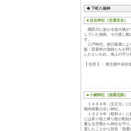
◆
下町八福神
■
住吉神社［交通安全］
隅田川に架かる佃大橋が
していた佃島。その渡し船
す。
江戸時代、徳川家康によ
阪・田蓑村の漁師たちが摂
したといわれ、海上の守り
【 住所 】： 東京都中央区佃1-
■
小網神社［強運厄除］
１４６６年（文正元）に
都内有数の古い神社。
１９２９年（昭和４）に
には昇り龍と降り龍の彫刻
重なる空襲から神社を守り
還したことから別名「強運