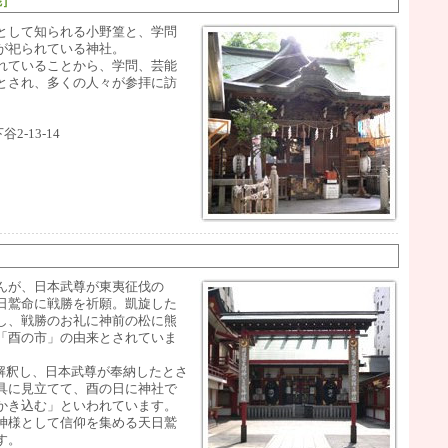
能］
として知られる小野篁と、学問
が祀られている神社。
れていることから、学問、芸能
とされ、多くの人々が参拝に訪
2-13-14
んが、日本武尊が東夷征伐の
日鷲命に戦勝を祈願。凱旋した
し、戦勝のお礼に神前の松に熊
「酉の市」の由来とされていま
と解釈し、日本武尊が奉納したとさ
具に見立てて、酉の日に神社で
かき込む」といわれています。
神様として信仰を集める天日鷲
す。