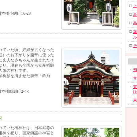
。
□
上
本橋小網町16-23
□
新
□
品
□
築
ル
］
□
そ
れていた頃、妊婦が古くなった
紐）のお下がりを腹帯に使った
に丈夫な赤ちゃんが生まれたそ
なり、現在も全国から安産祈願
・
初
人気の神社です。
産祈願を済ませた腹帯「鈴乃
・
サ
。
・
東
本橋蛎殻町2-4-1
H
・
東
寿］
れていた榊神社は、日本武尊の
祖神を祀り、国家鎮護の神宮と