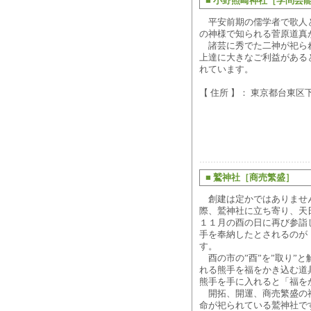
■
小野照崎神社［学問芸
平安前期の儒学者で歌人
の神様で知られる菅原道真
諸芸に秀でた二神が祀ら
上達に大きなご利益がある
れています。
【 住所 】： 東京都台東区下谷
■
鷲神社［商売繁盛］
創建は定かではありませ
際、鷲神社に立ち寄り、天
１１月の酉の日に再び参詣
手を奉納したとされるのが
す。
酉の市の”酉”を”取り”
れる熊手を福をかき込む道
熊手を手に入れると「福を
開拓、開運、商売繁盛の
命が祀られている鷲神社で