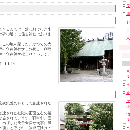
□
美
□
博
□
お
できるまでは、渡し船で行き来
□
ス
の碑の近くに住吉神社はありま
□
東
りこの地を賜った、かつての大
津の住吉神社から分祀し、創建
神・住吉神が祀られています。
1-1-14
□
東
ル
□
水
□
新
□
渋
疫病鎮護の神として創建された
ル
創建された社殿の正面左右の梁
□
池
が施されています。戦時中、度
ル
、出征した氏子全員が無事に帰
□
六
の龍」と呼ばれ、強運厄除けの