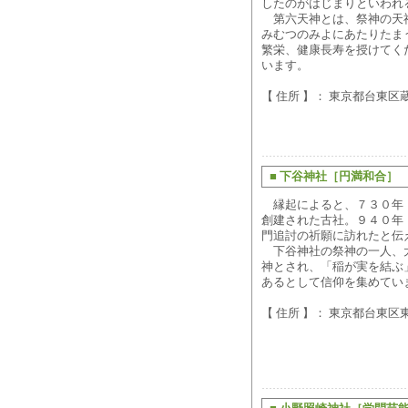
したのがはじまりといわれ
第六天神とは、祭神の天
みむつのみよにあたりたま
繁栄、健康長寿を授けてく
います。
【 住所 】： 東京都台東区蔵前
■
下谷神社［円満和合］
縁起によると、７３０年
創建された古社。９４０年
門追討の祈願に訪れたと伝
下谷神社の祭神の一人、
神とされ、「稲が実を結ぶ
あるとして信仰を集めてい
【 住所 】： 東京都台東区東上