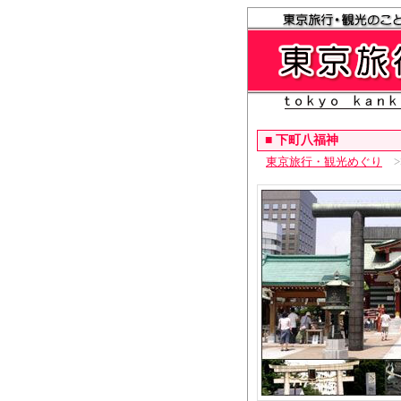
■
下町八福神
東京旅行・観光めぐり
>