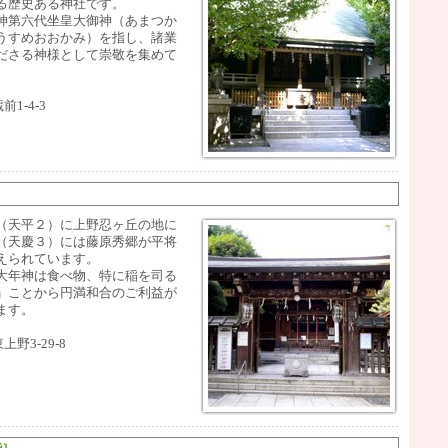
る歴史ある神社です。
神第六代坐皇大御神（あまつか
うすめおおかみ）を指し、諸業
ださる神様として崇敬を集めて
1-4-3
（天平２）に上野忍ヶ丘の地に
（天慶３）には藤原秀郷が平将
えられています。
大年神は食べ物、特に稲を司る
」ことから円満和合のご利益が
ます。
野3-29-8