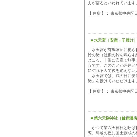
力が宿るといわれています
【 住所 】： 東京都中央区日
■
水天宮［安産・子授け
水天宮が有馬藩邸に祀ら
鈴の緒（社殿の鈴を鳴らす
ところ、非常に安産で無事
うです。このことが評判と
に訪れる人で後を絶えない
水天宮では、戌の日に安
緒」を授けていただけます
【 住所 】： 東京都中央区日
■
第六天榊神社［健康長
かつて第六天神社と呼ば
際、鳥越の丘に国土創成の