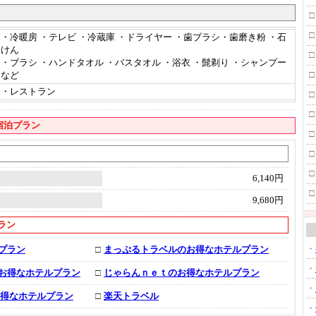
□
□
・冷暖房 ・テレビ ・冷蔵庫 ・ドライヤー ・歯ブラシ・歯磨き粉 ・石
けん
□
・ブラシ ・ハンドタオル ・バスタオル ・浴衣 ・髭剃り ・シャンプー
□
など
・レストラン
□
□
宿泊プラン
□
□
□
6,140円
□
9,680円
ラン
・
プラン
□
まっぷるトラベルのお得なホテルプラン
・
お得なホテルプラン
□
じゃらんｎｅｔのお得なホテルプラン
・
お得なホテルプラン
□
楽天トラベル
・