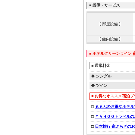
■
設備・サービス
【 部屋設備 】
【 館内設備 】
■
ホテルグリーンライン 
■
通常料金
◆
シングル
◆
ツイン
■
お得なオススメ宿泊プ
□
るるぶのお得なホテル
□
ＹＡＨＯＯトラベルの
□
日本旅行 宿ぷらざの