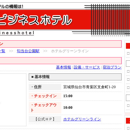
ン
一覧
>>
匂当台公園駅
>> ホテルグリーンライン
□
基本情報
|
設備・サービス
|
宿泊プラン
□
■
基本情報
□
・住所
宮城県仙台市青葉区支倉町1-20
□
・チェックイン
15:00
供
・チェックアウ
□
10:00
ト
【公式ＨＰ】
ホテルグリーンライン
□