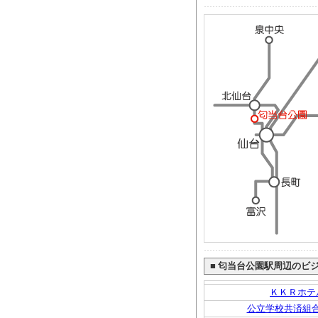
■
匂当台公園駅周辺のビ
ＫＫＲホテ
公立学校共済組