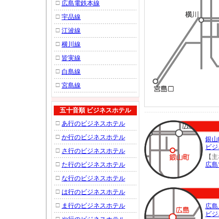
□
広島電鉄本線
□
宇品線
□
江波線
□
横川線
□
皆実線
□
白島線
□
宮島線
五十音順 ビジネスホテル
□
あ行のビジネスホテル
□
か行のビジネスホテル
銀山
ビジ
□
さ行のビジネスホテル
【主
□
た行のビジネスホテル
広島
□
な行のビジネスホテル
□
は行のビジネスホテル
□
ま行のビジネスホテル
広島
ビジ
□