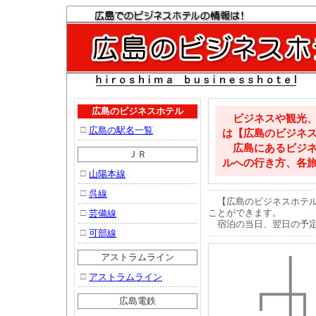
広島のビジネスホテル
ビジネスや観光、
□
広島の駅名一覧
は【広島のビジネ
広島にあるビジネ
ＪＲ
ルへの行き方、各
□
山陽本線
□
呉線
【広島のビジネスホテル
□
ことができます。
芸備線
宿泊の当日、翌日の予定
□
可部線
アストラムライン
□
アストラムライン
広島電鉄