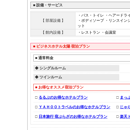
■
設備・サービス
・バス・トイレ ・ヘアードラ
【 部屋設備 】
・ボディソープ ・リンスインシ
ット
【 館内設備 】
・レストラン ・会議室
■
ビジネスホテル太陽 宿泊プラン
■
通常料金
◆
シングルルーム
◆
ツインルーム
■
お得なオススメ宿泊プラン
□
るるぶのお得なホテルプラン
□
まっ
□
ＹＡＨＯＯトラベルのお得なホテルプラン
□
じゃ
□
日本旅行 宿ぷらざのお得なホテルプラン
□
楽天