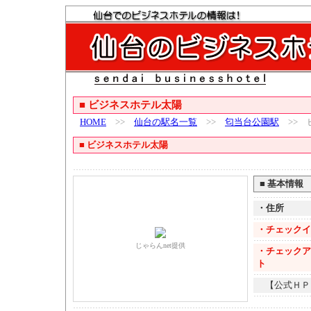
■
ビジネスホテル太陽
HOME
>>
仙台の駅名一覧
>>
匂当台公園駅
>> 
■
ビジネスホテル太陽
■
基本情報
・住所
・チェックイ
じゃらんnet提供
・チェックア
ト
【公式ＨＰ