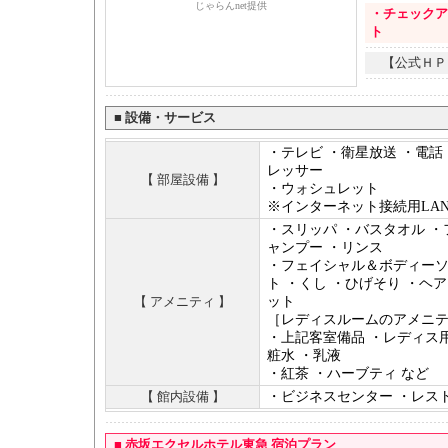
じゃらんnet提供
・チェックア
ト
【公式ＨＰ
■
設備・サービス
・テレビ ・衛星放送 ・電話
レッサー
【 部屋設備 】
・ウォシュレット
※インターネット接続用LA
・スリッパ ・バスタオル ・
ャンプー ・リンス
・フェイシャル＆ボディーソ
ト ・くし ・ひげそり ・ヘ
【 アメニティ 】
ット
［レディスルームのアメニ
・上記客室備品 ・レディス
粧水 ・乳液
・紅茶 ・ハーブティ など
【 館内設備 】
・ビジネスセンター ・レス
■
赤坂エクセルホテル東急 宿泊プラン