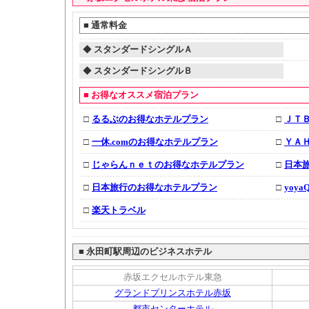
■
通常料金
◆
スタンダードシングルＡ
◆
スタンダードシングルＢ
■
お得なオススメ宿泊プラン
□
るるぶのお得なホテルプラン
□
ＪＴ
□
一休.comのお得なホテルプラン
□
ＹＡ
□
じゃらんｎｅｔのお得なホテルプラン
□
日本
□
日本旅行のお得なホテルプラン
□
yoy
□
楽天トラベル
■
永田町駅周辺のビジネスホテル
赤坂エクセルホテル東急
グランドプリンスホテル赤坂
都市センターホテル