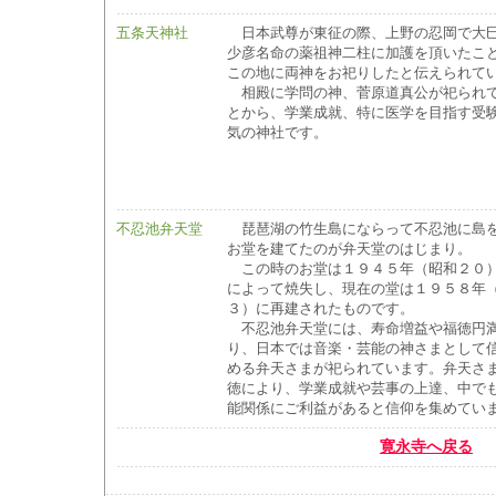
五条天神社
日本武尊が東征の際、上野の忍岡で大
少彦名命の薬祖神二柱に加護を頂いたこ
この地に両神をお祀りしたと伝えられて
相殿に学問の神、菅原道真公が祀られ
とから、学業成就、特に医学を目指す受
気の神社です。
不忍池弁天堂
琵琶湖の竹生島にならって不忍池に島
お堂を建てたのが弁天堂のはじまり。
この時のお堂は１９４５年（昭和２０
によって焼失し、現在の堂は１９５８年
３）に再建されたものです。
不忍池弁天堂には、寿命増益や福徳円
り、日本では音楽・芸能の神さまとして
める弁天さまが祀られています。弁天さ
徳により、学業成就や芸事の上達、中で
能関係にご利益があると信仰を集めてい
寛永寺へ戻る