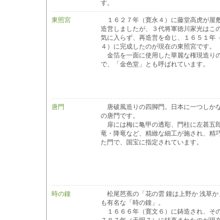
す。
東照宮
１６２７年（寛永４）に藤堂高虎が屋
造営しましたが、３代将軍徳川家光はこ
気に入らず、再造営を命じ、１６５１年
４）に完成したのが現在の東照宮です。
金箔を一面に使用した華麗な権現造り
で、「金色堂」とも呼ばれています。
唐門
唐破風造りの四脚門。日本に一つしか
の唐門です。
扉には梅に亀甲の透彫、門柱に左甚五
竜・降竜など、精緻な細工が施され、精
た門で、国宝に指定されています。
時の鐘
松尾芭蕉の「花の雲 鐘は上野か 浅草か
も有名な「時の鐘」。
１６６６年（寛文６）に鋳造され、そ