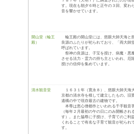
７８７年（天明７）に鋳直されたのが現
す。現在も朝夕６時と正午の３回、変わ
音を響かせています。
開山堂（輪王
輪王殿の開山堂には、慈眼大師天海と
殿）
良源のふたりが祀られており、「両大師
呼ばれています。
祭神の良源は、子宝を授け、病魔・悪
させる法力・霊力の持ち主といわれ、厄
授けの信仰を集めています。
清水観音堂
１６３１年（寛永８）、慈眼大師天海
京都の清水寺を模して建立したもの。旧
遺構の中で現存最古の建物です。
本尊は恵心僧都作といわれる千手観音
（毎年２月最初の午の日にのみ開帳され
す）。また脇尊に子授け、子育てのご利
くれることで有名な子育て観音が祀られ
す。