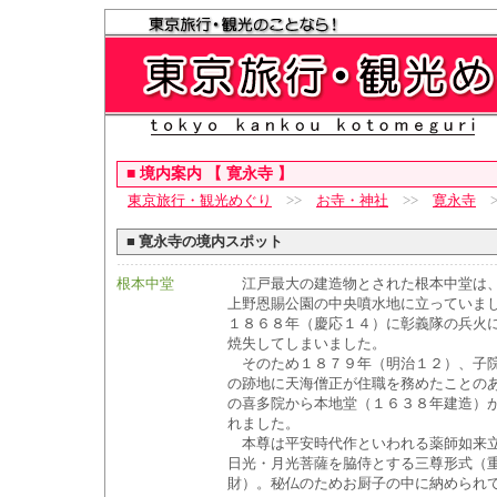
■
境内案内 【 寛永寺 】
東京旅行・観光めぐり
>>
お寺・神社
>>
寛永寺
>
■
寛永寺の境内スポット
根本中堂
江戸最大の建造物とされた根本中堂は
上野恩賜公園の中央噴水地に立っていま
１８６８年（慶応１４）に彰義隊の兵火
焼失してしまいました。
そのため１８７９年（明治１２）、子
の跡地に天海僧正が住職を務めたことの
の喜多院から本地堂（１６３８年建造）
れました。
本尊は平安時代作といわれる薬師如来
日光・月光菩薩を脇侍とする三尊形式（
財）。秘仏のためお厨子の中に納められ