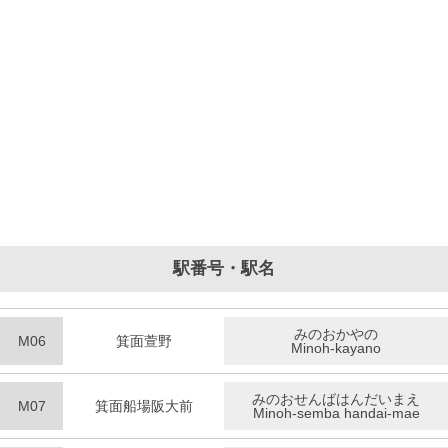
駅番号・駅名
みのおかやの
M06
箕面萱野
Minoh-kayano
みのおせんばはんだいまえ
M07
箕面船場阪大前
Minoh-semba handai-mae