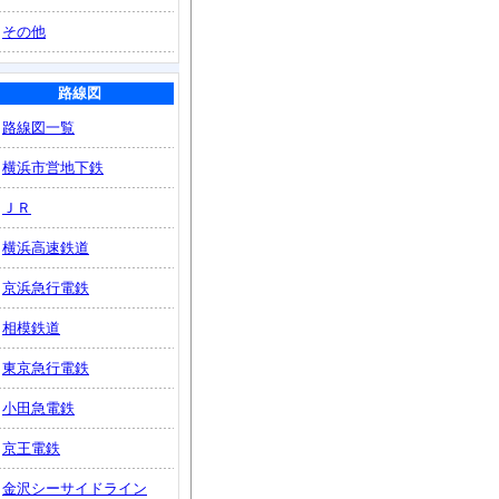
その他
路線図
路線図一覧
横浜市営地下鉄
ＪＲ
横浜高速鉄道
京浜急行電鉄
相模鉄道
東京急行電鉄
小田急電鉄
京王電鉄
金沢シーサイドライン