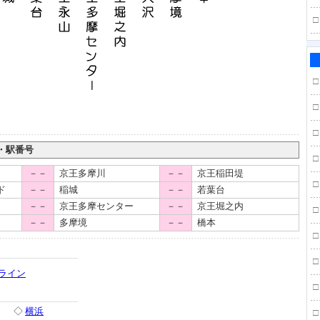
□
□
□
□
・駅番号
□
－－
京王多摩川
－－
京王稲田堤
□
ド
－－
稲城
－－
若葉台
－－
京王多摩センター
－－
京王堀之内
□
－－
多摩境
－－
橋本
□
□
ライン
□
◇
横浜
□