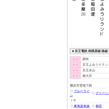
■
京王電鉄 相模原線 路線
－－
調布
－－
京王よみうりラン
－－
京王永山
－－
南大沢
横浜市営地下鉄
◇
ブルーライ
◇
グリーン
ン
ＪＲ
◇
東海道本線
◇
鶴見