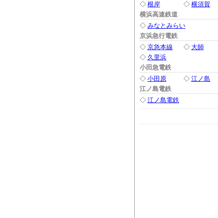
◇
根岸
◇
横須賀
横浜高速鉄道
◇
みなとみらい
京浜急行電鉄
◇
京急本線
◇
大師
◇
久里浜
小田急電鉄
◇
小田原
◇
江ノ島
江ノ島電鉄
◇
江ノ島電鉄