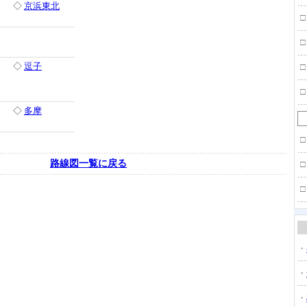
◇
京浜東北
□
□
◇
逗子
□
□
◇
多摩
□
路線図一覧に戻る
□
□
・
・
・