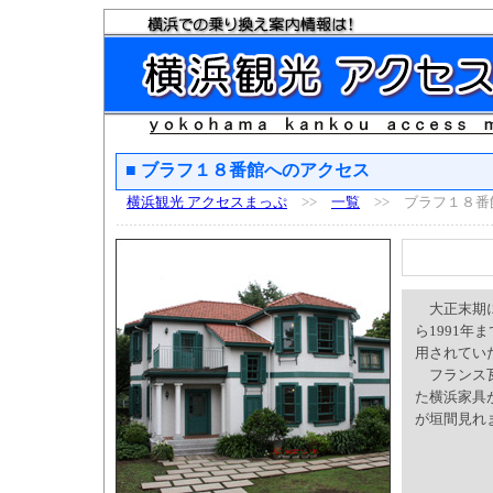
■ ブラフ１８番館へのアクセス
横浜観光 アクセスまっぷ
>>
一覧
>> ブラフ１８番
大正末期に
ら1991
用されてい
フランス瓦
た横浜家具
が垣間見れ