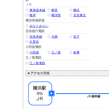
ＪＲ
◇
東海道本線
◇
鶴見
◇
横浜
◇
根岸
◇
横須賀
◇
京浜東北
横浜高速鉄道
◇
みなとみらい
京浜急行電鉄
◇
京急本線
◇
大師
◇
逗子
◇
久里浜
小田急電鉄
◇
小田原
◇
江ノ島
◇
多摩
江ノ島電鉄
◇
江ノ島電鉄
■
アクセス方法