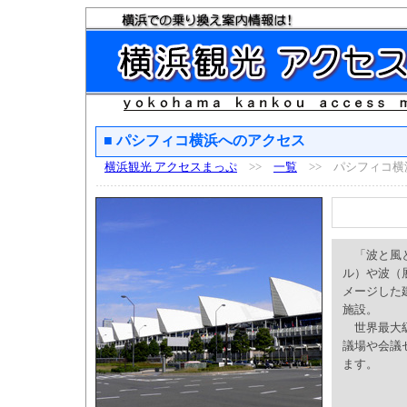
■ パシフィコ横浜へのアクセス
横浜観光 アクセスまっぷ
>>
一覧
>> パシフィコ横
「波と風と
ル）や波（
メージした
施設。
世界最大級
議場や会議
ます。