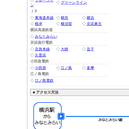
◇
ブルーライ
◇
グリーンライン
ン
ＪＲ
◇
東海道本線
◇
鶴見
◇
横浜
◇
根岸
◇
横須賀
◇
京浜東北
横浜高速鉄道
◇
みなとみらい
京浜急行電鉄
◇
京急本線
◇
大師
◇
逗子
◇
久里浜
小田急電鉄
◇
小田原
◇
江ノ島
◇
多摩
江ノ島電鉄
◇
江ノ島電鉄
■
アクセス方法