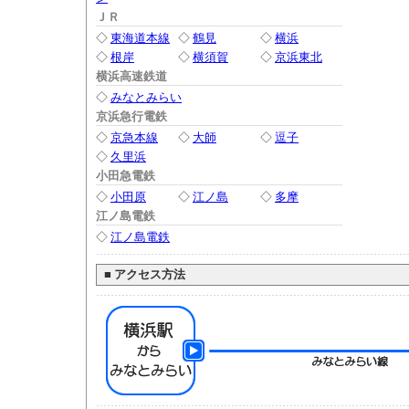
ＪＲ
◇
東海道本線
◇
鶴見
◇
横浜
◇
根岸
◇
横須賀
◇
京浜東北
横浜高速鉄道
◇
みなとみらい
京浜急行電鉄
◇
京急本線
◇
大師
◇
逗子
◇
久里浜
小田急電鉄
◇
小田原
◇
江ノ島
◇
多摩
江ノ島電鉄
◇
江ノ島電鉄
■
アクセス方法