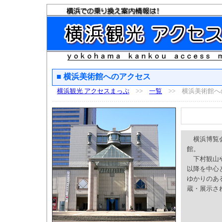
■ 横浜美術館へのアクセス
横浜観光 アクセスまっぷ
>>
一覧
>> 横浜美術館へ
横浜博覧会
館。
下村観山や
以降を中心
ゆかりのあ
蔵・展示さ