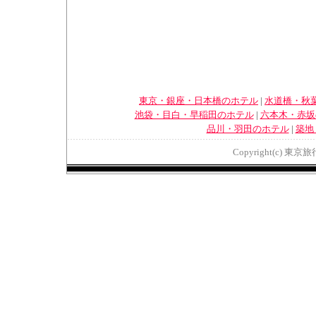
東京・銀座・日本橋のホテル
|
水道橋・秋
池袋・目白・早稲田のホテル
|
六本木・赤坂
品川・羽田のホテル
|
築地
Copyright(c) 東京旅