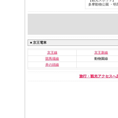
【観光スポット】
多摩動物公園 ・明
■
京王電車
京王線
京王新線
競馬場線
動物園線
井の頭線
旅行・観光アクセスへ