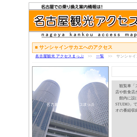
■ サンシャインサカエへのアクセス
名古屋観光 アクセスまっぷ
>>
一覧
>> サンシャイ
観覧車「ス
店や飲食店
館内に設けら
STUDIO
オの番組収