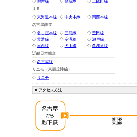
◇
鶴舞線
◇
桜通線
◇
上飯田線
ＪＲ
◇
東海道本線
◇
中央本線
◇
関西本線
名古屋鉄道
◇
名古屋本線
◇
三河線
◇
豊田線
◇
常滑線
◇
空港線
◇
瀬戸線
◇
尾西線
◇
犬山線
◇
各務原線
近畿日本鉄道
◇
名古屋線
リニモ（東部丘陵線）
◇
リニモ
■
アクセス方法