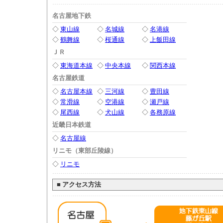
名古屋地下鉄
◇
東山線
◇
名城線
◇
名港線
◇
鶴舞線
◇
桜通線
◇
上飯田線
ＪＲ
◇
東海道本線
◇
中央本線
◇
関西本線
名古屋鉄道
◇
名古屋本線
◇
三河線
◇
豊田線
◇
常滑線
◇
空港線
◇
瀬戸線
◇
尾西線
◇
犬山線
◇
各務原線
近畿日本鉄道
◇
名古屋線
リニモ（東部丘陵線）
◇
リニモ
■
アクセス方法