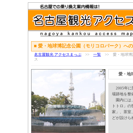
■ 愛・地球博記念公園（モリコロパーク）へ
名古屋観光 アクセスまっぷ
>>
一覧
>> 愛・地球博
ス
愛・地
2005年
場跡地を整
園内には、
トトロ」の
家」、茶室
どが設けら