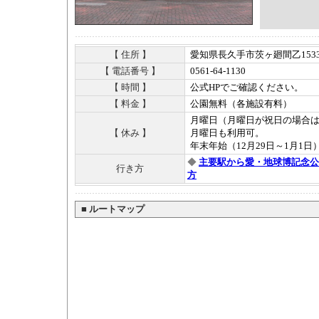
【 住所 】
愛知県長久手市茨ヶ廻間乙1533
【 電話番号 】
0561-64-1130
【 時間 】
公式HPでご確認ください。
【 料金 】
公園無料（各施設有料）
月曜日（月曜日が祝日の場合
【 休み 】
月曜日も利用可。
年末年始（12月29日～1月1日
◆
主要駅から愛・地球博記念公
行き方
方
■
ルートマップ