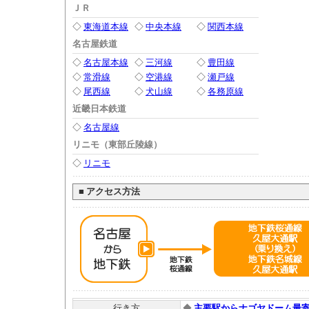
ＪＲ
◇
東海道本線
◇
中央本線
◇
関西本線
名古屋鉄道
◇
名古屋本線
◇
三河線
◇
豊田線
◇
常滑線
◇
空港線
◇
瀬戸線
◇
尾西線
◇
犬山線
◇
各務原線
近畿日本鉄道
◇
名古屋線
リニモ（東部丘陵線）
◇
リニモ
■
アクセス方法
行き方
◆
主要駅からナゴヤドーム最