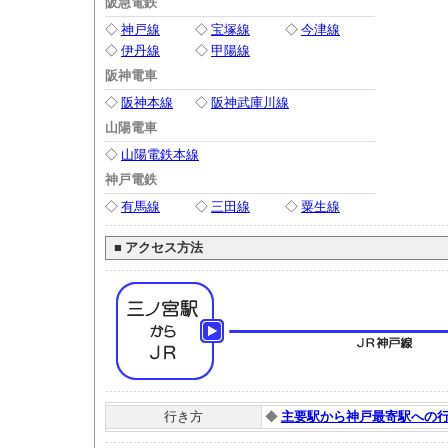
阪急電鉄
◇
神戸線
◇
宝塚線
◇
今津線
◇
伊丹線
◇
甲陽線
阪神電車
◇
阪神本線
◇
阪神武庫川線
山陽電車
◇
山陽電鉄本線
神戸電鉄
◇
有馬線
◇
三田線
◇
粟生線
■
アクセス方法
行き方
◆
主要駅から神戸最寄駅への