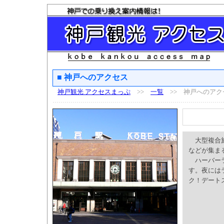
■ 神戸へのアクセス
神戸観光 アクセスまっぷ
>>
一覧
>> 神戸へのアク
大型複合施
などが集ま
ハーバーラ
す。夜には
ク！デート