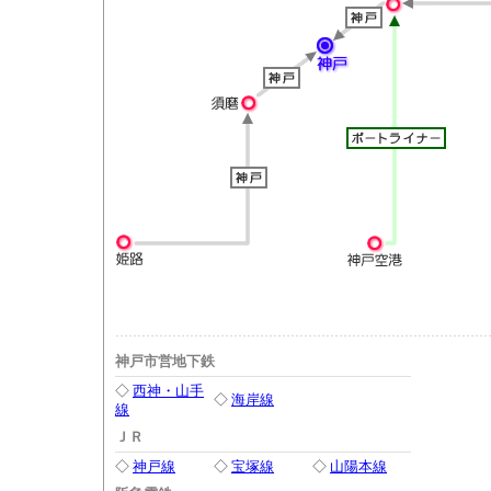
神戸市営地下鉄
◇
西神・山手
◇
海岸線
線
ＪＲ
◇
神戸線
◇
宝塚線
◇
山陽本線