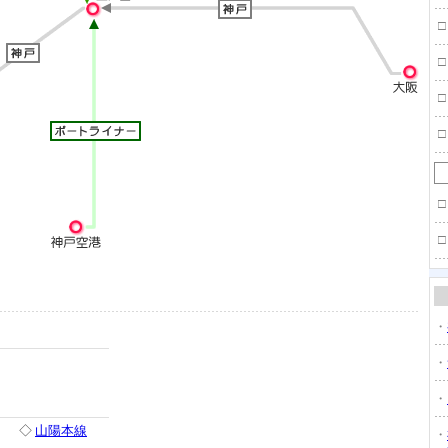
□
□
□
□
□
□
・
・
・
◇
山陽本線
・