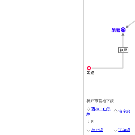
神戸市営地下鉄
◇
西神・山手
◇
海岸線
線
ＪＲ
◇
神戸線
◇
宝塚線