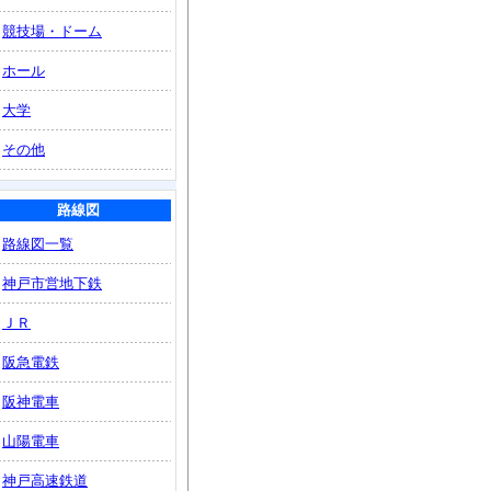
競技場・ドーム
ホール
大学
その他
路線図
路線図一覧
神戸市営地下鉄
ＪＲ
阪急電鉄
阪神電車
山陽電車
神戸高速鉄道