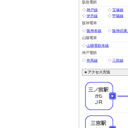
阪急電鉄
◇
神戸線
◇
宝塚線
◇
伊丹線
◇
甲陽線
阪神電車
◇
阪神本線
◇
阪神武庫
山陽電車
◇
山陽電鉄本線
神戸電鉄
◇
有馬線
◇
三田線
■
アクセス方法