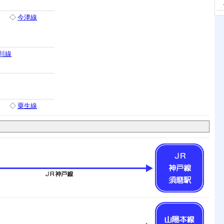
◇
今津線
川線
◇
粟生線