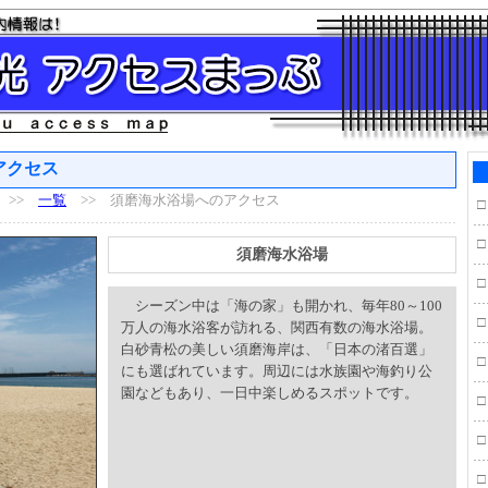
アクセス
>>
一覧
>> 須磨海水浴場へのアクセス
□
□
須磨海水浴場
□
シーズン中は「海の家」も開かれ、毎年80～100
□
万人の海水浴客が訪れる、関西有数の海水浴場。
白砂青松の美しい須磨海岸は、「日本の渚百選」
□
にも選ばれています。周辺には水族園や海釣り公
園などもあり、一日中楽しめるスポットです。
□
□
□