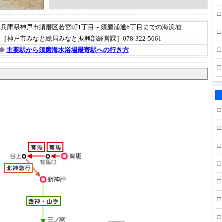
□
兵庫県神戸市須磨区若宮町1丁目～須磨浦通6丁目までの海浜地
□
［神戸市みなと総局みなと振興部経営課］078-322-5661
□
◆
主要駅から須磨海水浴場最寄駅への行き方
□
□
□
□
□
□
□
□