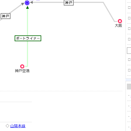
□
□
□
□
□
□
・
・
・
◇
山陽本線
・