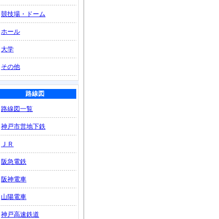
競技場・ドーム
ホール
大学
その他
路線図
路線図一覧
神戸市営地下鉄
ＪＲ
阪急電鉄
阪神電車
山陽電車
神戸高速鉄道