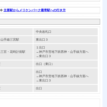
◆
主要駅からメリケンパーク最寄駅への行き方
中央改札口
・山手線三宮駅
東出口３
１出口
線三宮・花時計前駅
→神戸市営地下鉄西神・山手線方面へ
→東出口３
駅
出口（東口）
出口
→神戸市営地下鉄西神・山手線方面へ
→東出口３
駅
出口