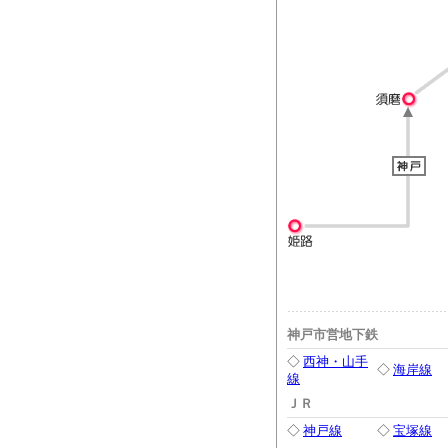
神戸市営地下鉄
◇
西神・山手
◇
海岸線
線
ＪＲ
◇
神戸線
◇
宝塚線