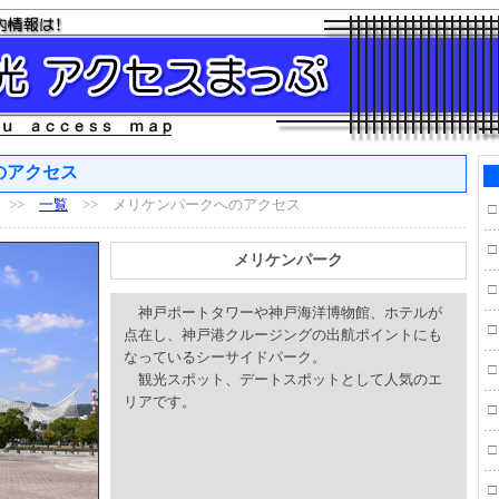
のアクセス
>>
一覧
>> メリケンパークへのアクセス
□
□
メリケンパーク
□
神戸ポートタワーや神戸海洋博物館、ホテルが
□
点在し、神戸港クルージングの出航ポイントにも
なっているシーサイドパーク。
□
観光スポット、デートスポットとして人気のエ
リアです。
□
□
□