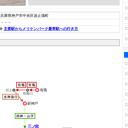
□
兵庫県神戸市中央区波止場町
□
－－－
□
◆
主要駅からメリケンパーク最寄駅への行き方
□
□
□
□
□
□
□
□