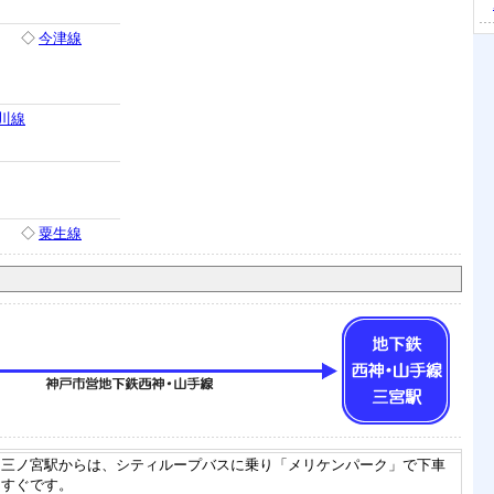
◇
今津線
川線
◇
粟生線
三ノ宮駅からは、シティループバスに乗り「メリケンパーク」で下車
すぐです。