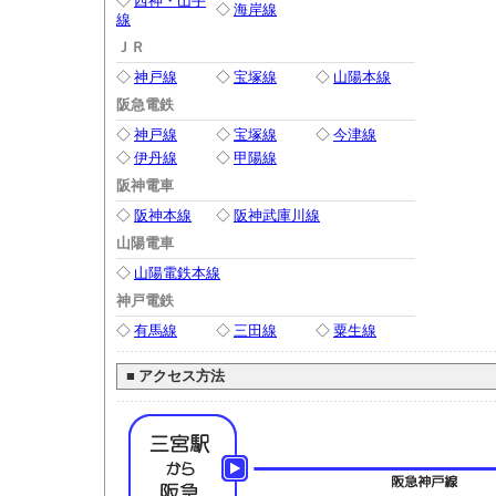
◇
西神・山手
◇
海岸線
線
ＪＲ
◇
神戸線
◇
宝塚線
◇
山陽本線
阪急電鉄
◇
神戸線
◇
宝塚線
◇
今津線
◇
伊丹線
◇
甲陽線
阪神電車
◇
阪神本線
◇
阪神武庫川線
山陽電車
◇
山陽電鉄本線
神戸電鉄
◇
有馬線
◇
三田線
◇
粟生線
■
アクセス方法