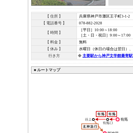
【 住所 】
兵庫県神戸市灘区王子町3-1-2
【 電話番号 】
078-882-2028
［平日］10:00～18:00
【 時間 】
［土・日・祝日］9:00～17:00
【 料金 】
無料
【 休み 】
水曜日（休日の場合は翌日）、1
行き方
◆
主要駅から神戸文学館最寄駅
■
ルートマップ