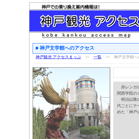
■ 神戸文学館へのアクセス
神戸観光 アクセスまっぷ
>>
一覧
>> 神戸文学館へ
赤レンガの
関西学院の
明治以降の
代ごとにテ
めた「神戸