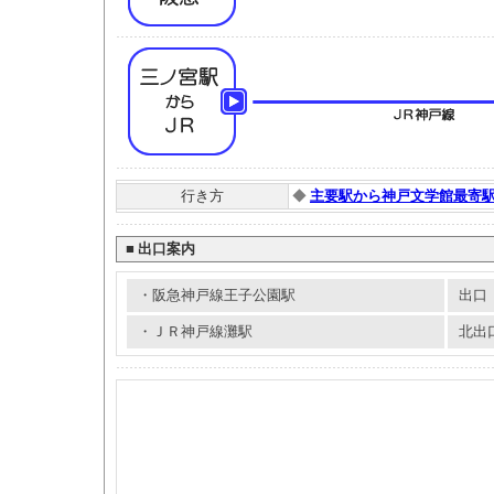
行き方
◆
主要駅から神戸文学館最寄
■
出口案内
・阪急神戸線王子公園駅
出口
・ＪＲ神戸線灘駅
北出