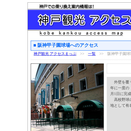
■ 阪神甲子園球場へのアクセス
神戸観光 アクセスまっぷ
>>
一覧
>> 阪神甲子園球
外壁を覆う
年に一度の
月1日に完
高校野球の
地として有