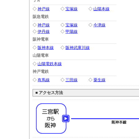
ＪＲ
◇
神戸線
◇
宝塚線
◇
山陽本線
阪急電鉄
◇
神戸線
◇
宝塚線
◇
今津線
◇
伊丹線
◇
甲陽線
阪神電車
◇
阪神本線
◇
阪神武庫川線
山陽電車
◇
山陽電鉄本線
神戸電鉄
◇
有馬線
◇
三田線
◇
粟生線
■
アクセス方法