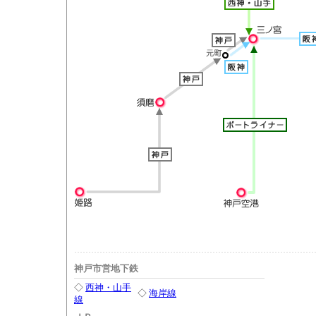
神戸市営地下鉄
◇
西神・山手
◇
海岸線
線