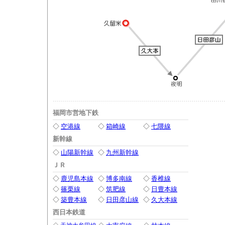
福岡市営地下鉄
◇
空港線
◇
箱崎線
◇
七隈線
新幹線
◇
山陽新幹線
◇
九州新幹線
ＪＲ
◇
鹿児島本線
◇
博多南線
◇
香椎線
◇
篠栗線
◇
筑肥線
◇
日豊本線
◇
築豊本線
◇
日田彦山線
◇
久大本線
西日本鉄道