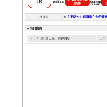
行き方
◆
主要駅から福岡県立大学最
■
出口案内
・ＪＲ日田彦山線田川伊田駅
出口