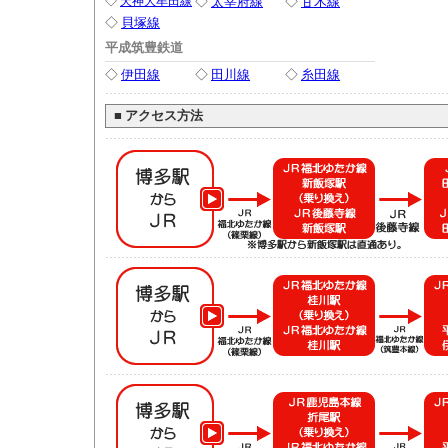
◇
天神大牟田線
◇
太宰府線
◇
甘木線
◇
貝塚線
平成筑豊鉄道
◇
伊田線
◇
田川線
◇
糸田線
■
アクセス方法