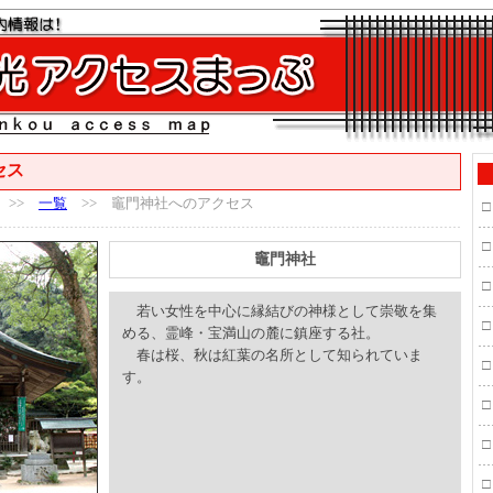
セス
>>
一覧
>> 竈門神社へのアクセス
□
□
竈門神社
□
若い女性を中心に縁結びの神様として崇敬を集
□
める、霊峰・宝満山の麓に鎮座する社。
春は桜、秋は紅葉の名所として知られていま
□
す。
□
□
□