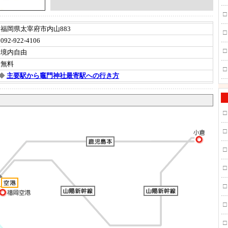
□
福岡県太宰府市内山883
□
092-922-4106
□
境内自由
無料
□
◆
主要駅から竈門神社最寄駅への行き方
□
□
□
□
□
□
□