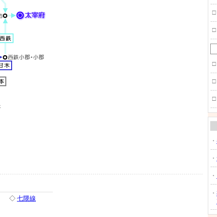
□
□
□
□
□
・
・
・
・
◇
七隈線