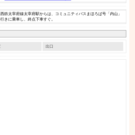
西鉄太宰府線太宰府駅からは、コミュニティバスまほろば号「内山」
行きに乗車し、終点下車すぐ。
駅
出口