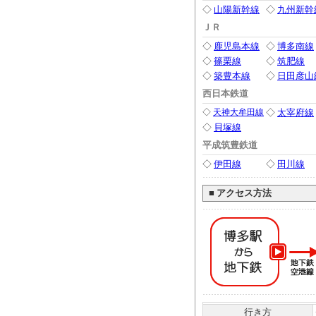
◇
山陽新幹線
◇
九州新幹
ＪＲ
◇
鹿児島本線
◇
博多南線
◇
篠栗線
◇
筑肥線
◇
築豊本線
◇
日田彦山
西日本鉄道
◇
天神大牟田線
◇
太宰府線
◇
貝塚線
平成筑豊鉄道
◇
伊田線
◇
田川線
■
アクセス方法
行き方