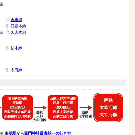
線
◇
香椎線
◇
日豊本線
線
◇
久大本線
◇
甘木線
◇
糸田線
◆
主要駅から竈門神社最寄駅への行き方