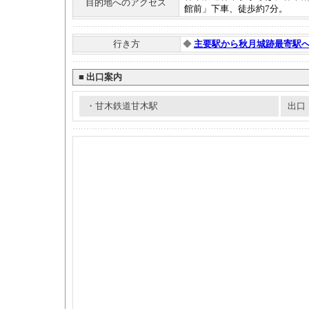
目的地へのアクセス
館前」下車、徒歩約7分。
行き方
◆
主要駅から秋月城跡最寄駅
■
出口案内
・甘木鉄道甘木駅
出口