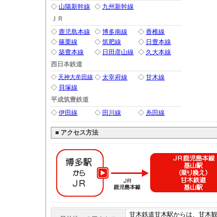
◇
山陽新幹線
◇
九州新幹線
ＪＲ
◇
鹿児島本線
◇
博多南線
◇
香椎線
◇
篠栗線
◇
筑肥線
◇
日豊本線
◇
築豊本線
◇
日田彦山線
◇
久大本線
西日本鉄道
◇
天神大牟田線
◇
太宰府線
◇
甘木線
◇
貝塚線
平成筑豊鉄道
◇
伊田線
◇
田川線
◇
糸田線
■
アクセス方法
甘木鉄道甘木駅からは、甘木