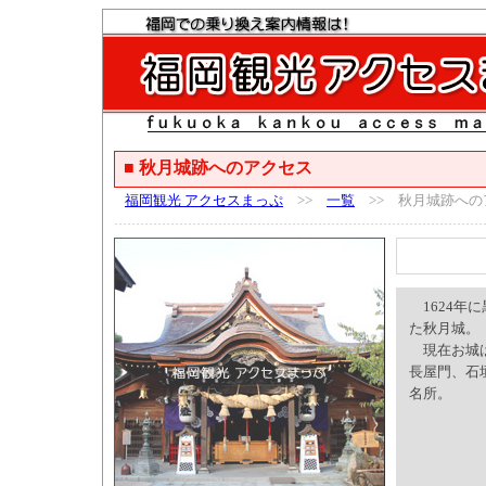
■ 秋月城跡へのアクセス
福岡観光 アクセスまっぷ
>>
一覧
>> 秋月城跡への
1624年
た秋月城。
現在お城は
長屋門、石
名所。