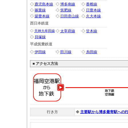
◇
鹿児島本線
◇
博多南線
◇
香椎線
◇
篠栗線
◇
筑肥線
◇
日豊本線
◇
築豊本線
◇
日田彦山線
◇
久大本線
西日本鉄道
◇
天神大牟田線
◇
太宰府線
◇
甘木線
◇
貝塚線
平成筑豊鉄道
◇
伊田線
◇
田川線
◇
糸田線
■
アクセス方法
行き方
◆
主要駅から博多最寄駅への