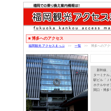
■ 博多へのアクセス
福岡観光 アクセスまっぷ
>>
一覧
>> 博多へのアク
新幹線、Ｊ
ターミナル
駅ビル「Ｊ
ホテルやオ
関口・博多