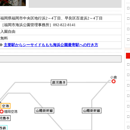
□
福岡県福岡市中央区地行浜2～4丁目、早良区百道浜2～4丁目
□
［福岡市海浜公園管理事務所］092-822-8141
□
入園自由
無料
□
◆
主要駅からシーサイドももち海浜公園最寄駅への行き方
□
□
□
□
□
□
□