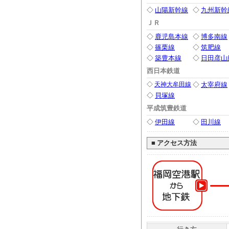
◇
山陽新幹線
◇
九州新幹
ＪＲ
◇
鹿児島本線
◇
博多南線
◇
篠栗線
◇
筑肥線
◇
築豊本線
◇
日田彦山
西日本鉄道
◇
天神大牟田線
◇
太宰府線
◇
貝塚線
平成筑豊鉄道
◇
伊田線
◇
田川線
■
アクセス方法