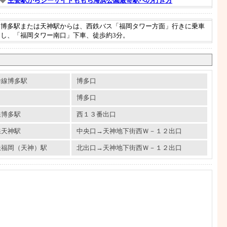
◆
主要駅からシーサイドももち海浜公園最寄駅への行き方
博多駅または天神駅からは、西鉄バス「福岡タワー方面」行きに乗車
し、「福岡タワー南口」下車、徒歩約3分。
幹線博多駅
博多口
博多口
線博多駅
西１３番出口
線天神駅
中央口→天神地下街西Ｗ－１２出口
鉄福岡（天神）駅
北出口→天神地下街西Ｗ－１２出口