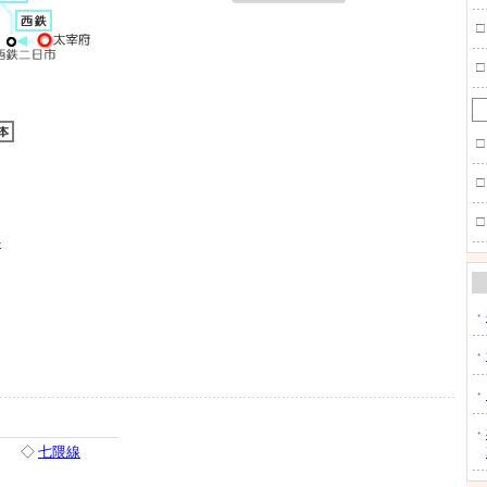
□
□
□
□
□
・
・
・
・
◇
七隈線