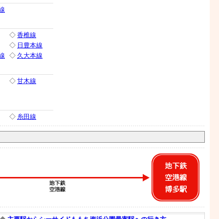
線
◇
香椎線
◇
日豊本線
線
◇
久大本線
◇
甘木線
◇
糸田線