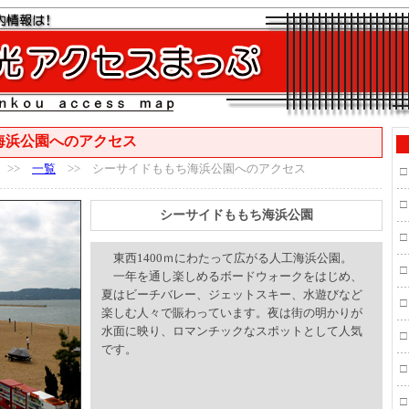
海浜公園へのアクセス
>>
一覧
>> シーサイドももち海浜公園へのアクセス
□
□
シーサイドももち海浜公園
□
東西1400ｍにわたって広がる人工海浜公園。
□
一年を通し楽しめるボードウォークをはじめ、
夏はビーチバレー、ジェットスキー、水遊びなど
□
楽しむ人々で賑わっています。夜は街の明かりが
水面に映り、ロマンチックなスポットとして人気
□
です。
□
□