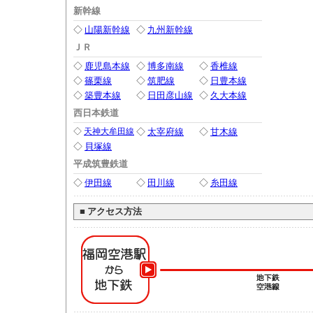
新幹線
◇
山陽新幹線
◇
九州新幹線
ＪＲ
◇
鹿児島本線
◇
博多南線
◇
香椎線
◇
篠栗線
◇
筑肥線
◇
日豊本線
◇
築豊本線
◇
日田彦山線
◇
久大本線
西日本鉄道
◇
天神大牟田線
◇
太宰府線
◇
甘木線
◇
貝塚線
平成筑豊鉄道
◇
伊田線
◇
田川線
◇
糸田線
■
アクセス方法