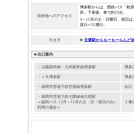
博多駅からは、西鉄バス「桧
所」下車後、車で約15分。
目的地へのアクセス
3～11月の土・日曜日、祝日
直行バス運行。
行き方
◆
主要駅からもーもーらんど
■
出口案内
・山陽新幹線・九州新幹線博多駅
博多
・ＪＲ博多駅
博多
・福岡市営地下鉄空港線博多駅
出口
・福岡市営地下鉄七隈線福大前駅
＝臨時バス（3月～11月の土・日・祝日のみ）
１番
利用の場合＝