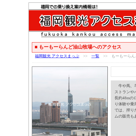
■ もーもーらんど油山牧場へのアクセス
福岡観光 アクセスまっぷ
>>
一覧
>> もーもーらん
牛や馬、羊
ストランや
長約48m
り体験や乗
では、搾り
ムの販売も