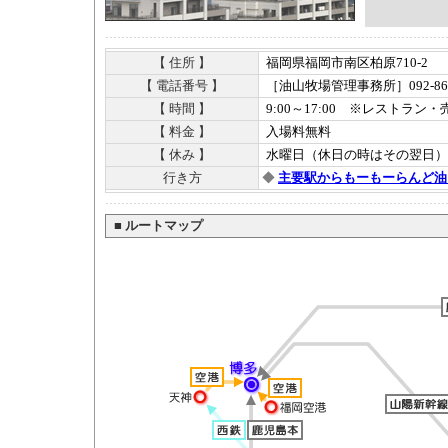
【 住所 】
福岡県福岡市南区柏原710-2
【 電話番号 】
［油山牧場管理事務所］092-865
【 時間 】
9:00～17:00 ※レストラン・売店
【 料金 】
入場料無料
【 休み 】
水曜日（休日の時はその翌日）、
行き方
◆
主要駅からもーもーらんど油
■
ルートマップ