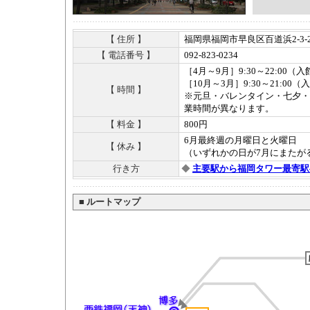
【 住所 】
福岡県福岡市早良区百道浜2-3-2
【 電話番号 】
092-823-0234
［4月～9月］9:30～22:00（入
［10月～3月］9:30～21:00（
【 時間 】
※元旦・バレンタイン・七夕・
業時間が異なります。
【 料金 】
800円
6月最終週の月曜日と火曜日
【 休み 】
（いずれかの日が7月にまたが
行き方
◆
主要駅から福岡タワー最寄駅
■
ルートマップ