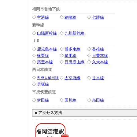
福岡市営地下鉄
◇
空港線
◇
箱崎線
◇
七隈線
新幹線
◇
山陽新幹線
◇
九州新幹線
ＪＲ
◇
鹿児島本線
◇
博多南線
◇
香椎線
◇
篠栗線
◇
筑肥線
◇
日豊本線
◇
築豊本線
◇
日田彦山線
◇
久大本線
西日本鉄道
◇
天神大牟田線
◇
太宰府線
◇
甘木線
◇
貝塚線
平成筑豊鉄道
◇
伊田線
◇
田川線
◇
糸田線
■
アクセス方法