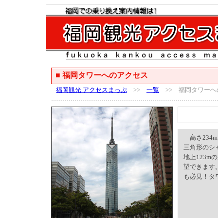
■ 福岡タワーへのアクセス
福岡観光 アクセスまっぷ
>>
一覧
>> 福岡タワーへ
高さ234m
三角形のシ
地上123
望できます
も必見！タ