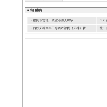
■
出口案内
・福岡市営地下鉄空港線天神駅
１６
・西鉄天神大牟田線西鉄福岡（天神）駅
北出