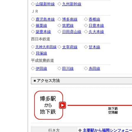
◇
山陽新幹線
◇
九州新幹線
ＪＲ
◇
鹿児島本線
◇
博多南線
◇
香椎線
◇
篠栗線
◇
筑肥線
◇
日豊本線
◇
築豊本線
◇
日田彦山線
◇
久大本線
西日本鉄道
◇
天神大牟田線
◇
太宰府線
◇
甘木線
◇
貝塚線
平成筑豊鉄道
◇
伊田線
◇
田川線
◇
糸田線
■
アクセス方法
行き方
◆
主要駅から福岡シンフォニ