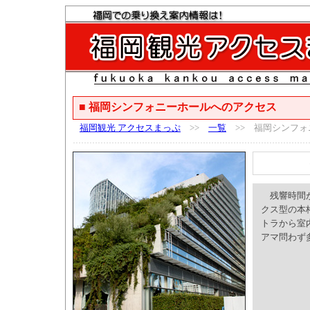
■ 福岡シンフォニーホールへのアクセス
福岡観光 アクセスまっぷ
>>
一覧
>> 福岡シンフォ
残響時間が
クス型の本
トラから室
アマ問わず